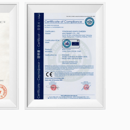
 árboles, limpiar el cepillo y talar
 manteniendo su patio trasero o
uede manejar múltiples tareas con
ent parts for the 268 Portable Cordless
op condition throughout its lifetime.
s, filtros de aire, bujías y filtros de