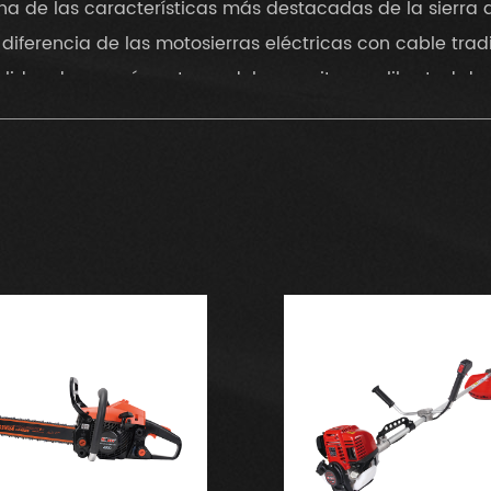
na de las características más destacadas de la sierra 
 diferencia de las motosierras eléctricas con cable tradi
alidas de energía, este modelo permite una libertad de
 cualquier parte, desde ubicaciones remotas al aire li
or encontrar una fuente eléctrica. Su portabilidad es p
rofesionales que necesitan trabajar en entornos desafian
. Diseño ligero y ergonómico
 pesar de su potente motor, la sierra de cadena 268 est
anejar. La sierra pesa solo 6 kg (13.2 lbs), lo que facili
so extendido. El mango ergonómico garantiza un agarre
ano durante las largas sesiones de corte. El diseño bie
ontrol, lo que permite recortes precisos incluso en pos
. Construcción duradera y de alta calidad
a sierra de cadena 268 está construida a partir de mat