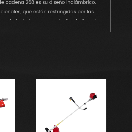
de cadena 268 es su diseño inalámbrico.
cionales, que están restringidas por las
 movimiento incomparable. Puede llevarlo
bre hasta bosques densos, sin preocuparse
articularmente ventajosa para los
tes o áreas difíciles de alcanzar.
á diseñada para ser ligera y fácil de
ta el transporte y la maniobra durante el
 cómodo, reduciendo la fatiga de la
n equilibrado contribuye a un mejor
iciones incómodas.
eriales duraderos y de alta calidad para