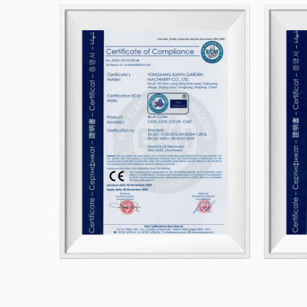
p
p
t
f
7
W
G
P
c