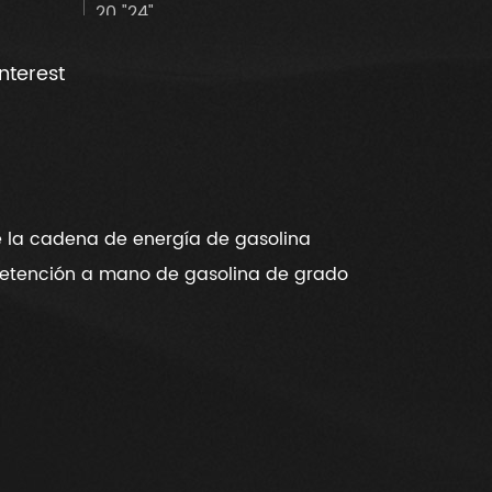
20 "24"
3/8 "
interest
6,0 "
6,0 kg
480X265X315MM
e la cadena de energía de gasolina
 retención a mano de gasolina de grado