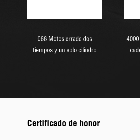
r
a
L
r
a
066 Motosierrade dos
4000 
a
tiempos y un solo cilindro
cad
5
E
e
a
l
A
n
Certificado de honor
6
L