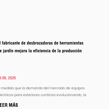
l fabricante de desbrozadoras de herramientas
e jardín mejora la eficiencia de la producción
9 06, 2026
 medida que la demanda del mercado de equipos
léctricos para exteriores continúa evolucionando, la
ficiencia de fabricación se ha convertido en un área
EER MÁS
mportante de atención...