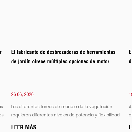
r
El fabricante de desbrozadoras de herramientas
E
de jardín ofrece múltiples opciones de motor
d
26 06, 2026
1
as
Las diferentes tareas de manejo de la vegetación
A
os
requieren diferentes niveles de potencia y flexibilidad
e
operativa. Un fabricante de desbrozadoras para
e
LEER MÁS
L
herramientas de jardín a ...
i