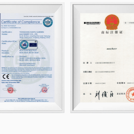
ara varias aplicaciones. Es bueno para cortar leña, podar
equeños a árboles de tamaño mediano. Ya sea que esté
rabajando en un entorno profesional, esta motosierra p
acilidad.
. Accesorios y piezas adicionales
e offer a full range of related accessories and replacem
as Engine Chain Saw, ensuring that your saw remains in t
roporcionamos cadenas de reemplazo de alta calidad, barra
ombustible para mantener un buen rendimiento.