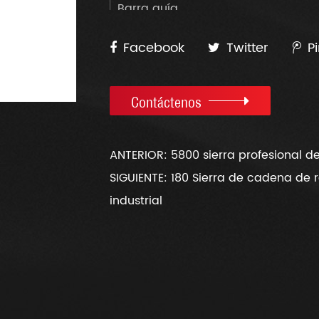
Barra guía
Tono de cadena
Facebook
Twitter
P
Calibre
Peso neto
Contáctenos
Tamaño de la caja de color
ANTERIOR: 5800 sierra profesional d
SIGUIENTE: 180 Sierra de cadena de
industrial