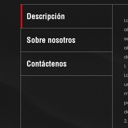
Descripción
L
a
Sobre nosotros
s
a
d
Contáctenos
1
L
u
m
p
d
2