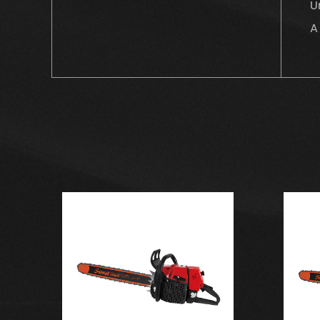
U
A
s
a
p
p
3
A
m
u
m
c
4
L