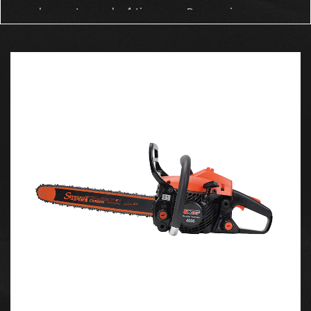
con los motores de 4 tiempos. Proporciona un
buen torque, asegurando que el Auger pueda
cortar el suelo, la arcilla e incluso los terrenos
más duros sin atascar, lo que lo hace adecuado
para una amplia gama de aplicaciones de
excavación.
2. Taladros de múltiples tamaño y ejes de
extensión
Una de las características más destacadas del
EA330 es su versatilidad, lograda a través de
brocas y ejes de extensión de reemplazo múltiple.
Este sistema permite a los usuarios elegir entre
una variedad de tamaños y longitudes de broca,
adaptando la herramienta a sus necesidades